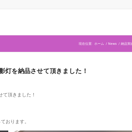
現在位置:
ホーム
/
News
/
納品実
ED無影灯を納品させて頂きました！
品させて頂きました！
。
っております。