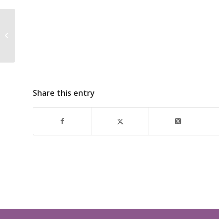
小型遠心機 AcNo-3(アクノ)を納品さ
せて頂きました！
Share this entry