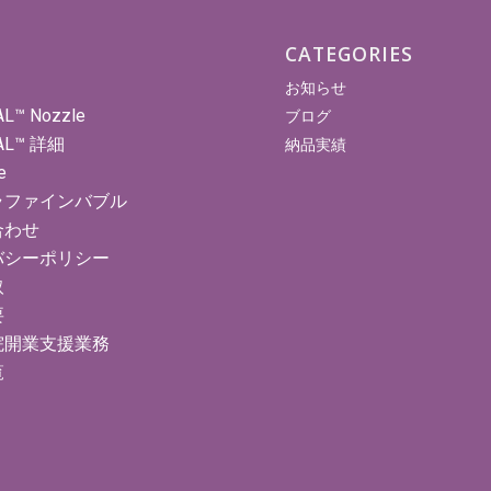
CATEGORIES
お知らせ
AL™ Nozzle
ブログ
AL™ 詳細
納品実績
e
ラファインバブル
合わせ
バシーポリシー
取
要
院開業支援業務
覧