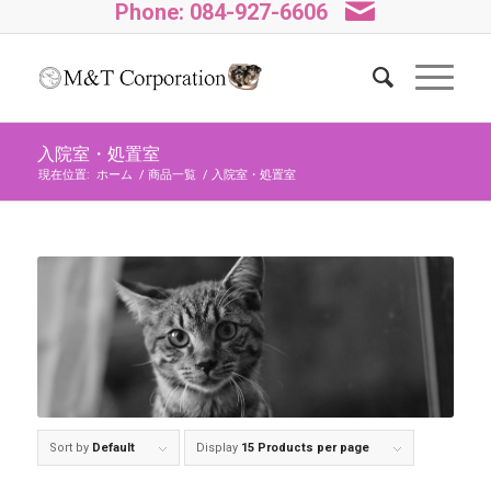
Phone: 084-927-6606
入院室・処置室
現在位置:
ホーム
/
商品一覧
/
入院室・処置室
Sort by
Default
Display
15 Products per page