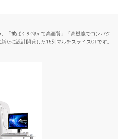
め、「被ばくを抑えて高画質」「高機能でコンパク
新たに設計開発した16列マルチスライスCTです。