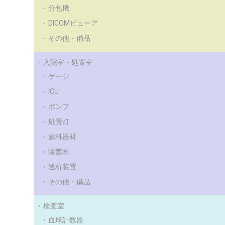
分包機
DICOMビューア
その他・備品
入院室・処置室
ケージ
ICU
ポンプ
処置灯
歯科器材
除菌水
透析装置
その他・備品
検査室
血球計数器