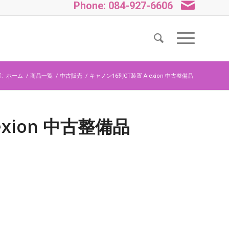
Phone: 084-927-6606
:
ホーム
/
商品一覧
/
中古販売
/
キャノン16列CT装置 Alexion 中古整備品
exion 中古整備品