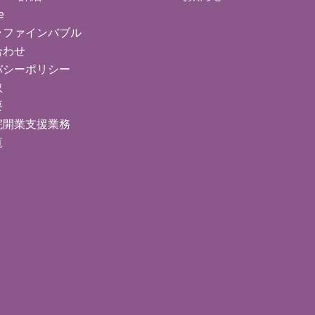
e
ラファインバブル
合わせ
バシーポリシー
取
要
院開業支援業務
覧