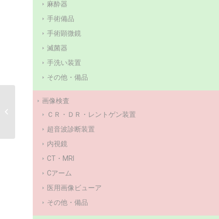
麻酔器
手術備品
手術顕微鏡
滅菌器
手洗い装置
その他・備品
画像検査
LED 処置灯 デネブ LED
ＣＲ・ＤＲ・レントゲン装置
3500
超音波診断装置
内視鏡
CT・MRI
Cアーム
医用画像ビューア
その他・備品