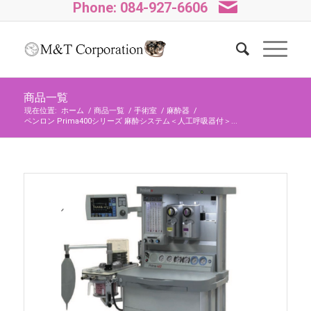
Phone: 084-927-6606
商品一覧
現在位置:
ホーム
/
商品一覧
/
手術室
/
麻酔器
/
ペンロン Prima400シリーズ 麻酔システム＜人工呼吸器付＞...