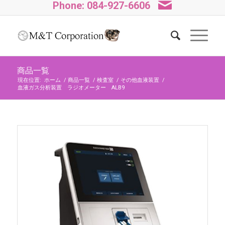
Phone: 084-927-6606
商品一覧
現在位置:
ホーム
/
商品一覧
/
検査室
/
その他血液装置
/
血液ガス分析装置 ラジオメーター ALB9