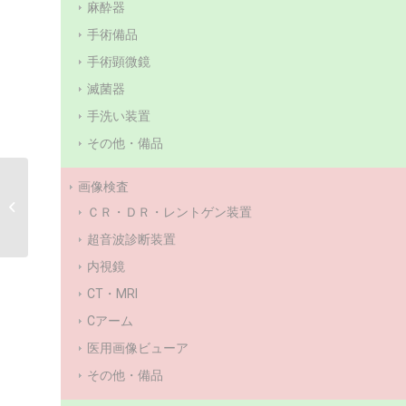
麻酔器
手術備品
手術顕微鏡
滅菌器
手洗い装置
その他・備品
画像検査
東芝（現：キャノン）
超音波診断装置 Xario
ＣＲ・ＤＲ・レントゲン装置
XG 中古整備�...
超音波診断装置
内視鏡
CT・MRI
Cアーム
医用画像ビューア
その他・備品