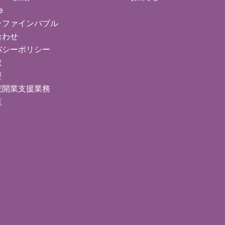
e
ラファインバブル
合わせ
バシーポリシー
取
要
院開業支援業務
覧