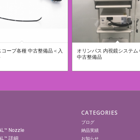
スコープ各種 中古整備品＜入
オリンパス 内視鏡システム C
＞
中古整備品
CATEGORIES
ブログ
AL™ Nozzle
納品実績
AL™ 詳細
お知らせ