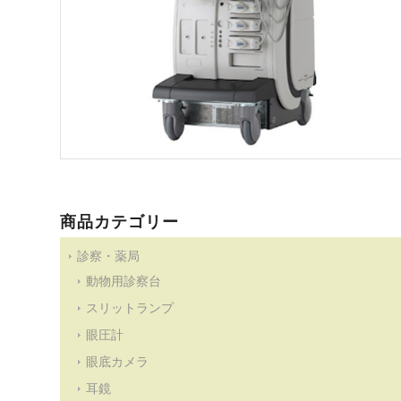
商品カテゴリー
診察・薬局
動物用診察台
スリットランプ
眼圧計
眼底カメラ
耳鏡