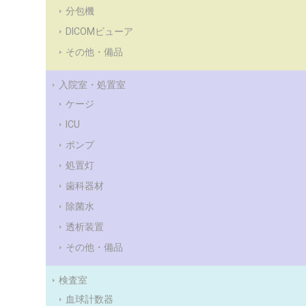
分包機
DICOMビューア
その他・備品
入院室・処置室
ケージ
ICU
ポンプ
処置灯
歯科器材
除菌水
透析装置
その他・備品
検査室
血球計数器