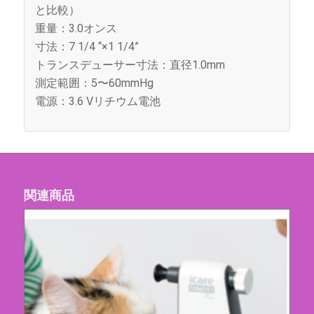
と比較）
重量：3.0オンス
寸法：7 1/4 “×1 1/4”
トランスデューサー寸法：直径1.0mm
測定範囲：5〜60mmHg
電源：3.6 Vリチウム電池
関連商品