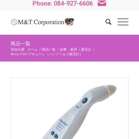
Phone: 084-927-6606
商品一覧
現在位置:
ホーム
/
商品一覧
/
診察・薬局
/
眼圧計
/
Accu Pen アキュペン（ハンドヘルド眼圧計）