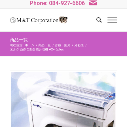
Phone: 084-927-6606
商品一覧
現在位置:
ホーム
/
商品一覧
/
診察・薬局
/
分包機
/
エルク 薬剤自動分割分包機 AX-45plus