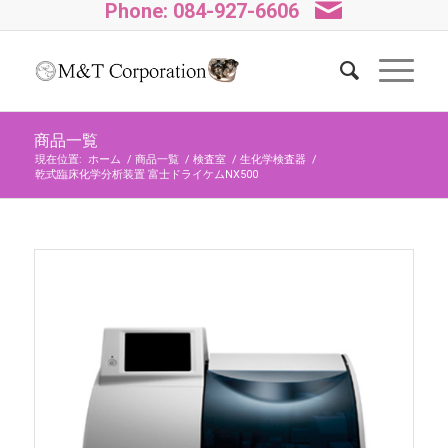
Phone: 084-927-6606
商品一覧
現在位置:
ホーム
/
商品一覧
/
検査室
/
生化学検査器
/
乾式臨床化学分析装置 富士ドライケムNX500