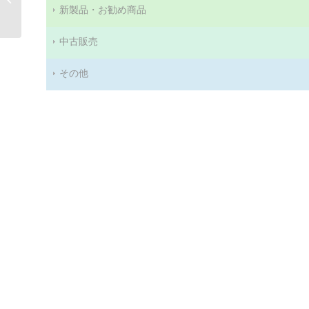
新製品・お勧め商品
CH190E
中古販売
その他