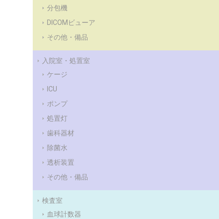
分包機
DICOMビューア
その他・備品
入院室・処置室
ケージ
ICU
ポンプ
処置灯
歯科器材
除菌水
透析装置
その他・備品
検査室
血球計数器