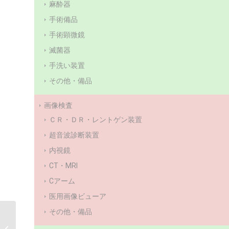
麻酔器
手術備品
手術顕微鏡
滅菌器
手洗い装置
その他・備品
画像検査
ＣＲ・ＤＲ・レントゲン装置
超音波診断装置
内視鏡
CT・MRI
Cアーム
医用画像ビューア
その他・備品
【EOGガス滅菌装
置】 東邦製作所