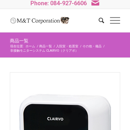
Phone: 084-927-6606
商品一覧
現在位置:
ホーム
/
商品一覧
/
入院室・処置室
/
その他・備品
/
非接触モニターシステム CLAIRVO（クリアボ）