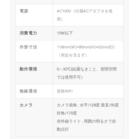
電源
AC100V（付属ACアダプタを使
用）
消費電力
15W以下
外形寸法
118mm(W)×80mm(H)×62mm(D)
（突起を含まず）
動作環境
0～30℃(結露なきこと、密閉空間
では使用不可）
無線通信
規格WiFi
カメラ
カメラ画角 : 水平/128度 垂直/93度
対角/170度
赤外線ライト : 周囲の明るさで自
動点灯