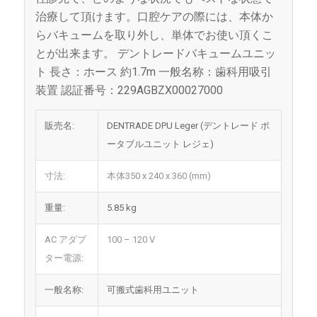
治療して頂けます。口腔ケアの際には、本体か
らバキュームを取り外し、単体でお使い頂くこ
とが出来ます。 デントレードバキュームユニッ
ト 長さ：ホース 約1.7m 一般名称：歯科用吸引
装置 認証番号：229AGBZX00027000
販売名:
DENTRADE DPU Leger (デントレード ポ
ータブルユニット レジェ)
寸法:
本体350 x 240 x 360 (mm)
重量:
5.85 kg
AC アダプ
100 – 120 V
ター電源:
一般名称:
可搬式歯科用ユニット