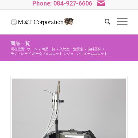
Phone: 084-927-6606
商品一覧
現在位置:
ホーム
/
商品一覧
/
入院室・処置室
/
歯科器材
/
デントレード ポータブルユニット レジェ バキュームユニット...