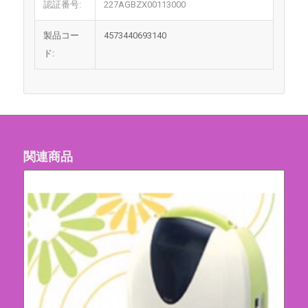
認証番号:
227AGBZX00113000
製品コー
4573440693140
ド:
関連商品