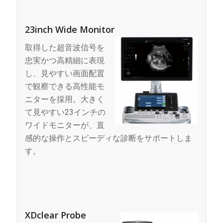
23inch Wide Monitor
取得した超音波信号を
忠実かつ高精細に表現
し、見やすい画面配置
で観察できる高性能モ
ニターを採用。大きく
て見やすい23インチの
ワイドモニターが、直
感的な操作とスピーディな診断をサポートしま
す。
XDclear Probe