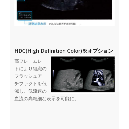
HDC(High Definition Color)※オプション
高フレームレー
トにより組織の
フラッシュアー
チファクトを低
減し、低流速の
血流の高精細な表示を可能に。