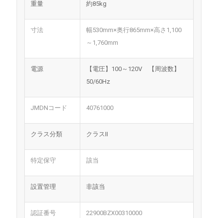
重量
約85kg
寸法
幅530mm×奥行865mm×高さ1,100
～1,760mm
電源
【電圧】100～120V 【周波数】
50/60Hz
JMDNコード
40761000
クラス分類
クラスII
特定保守
該当
設置管理
非該当
認証番号
22900BZX00310000