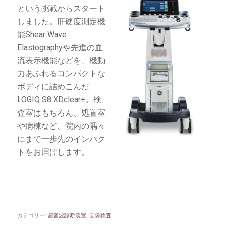
という挑戦からスタート
しました。肝硬度測定機
能Shear Wave
Elastographyや先進の血
流表示機能などを、機動
力あふれるコンパクトな
ボディに詰めこんだ
LOGIQ S8 XDclear+。検
査室はもちろん、処置室
や病棟など、院内の隅々
にまで一歩先のインパク
トをお届けします。
カテゴリー:
超音波診断装置
,
画像検査