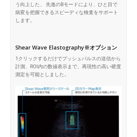
う向上した、 先進のBモードにより、ひと目で
病変を把握できるスピーディな検査をサポート
します。
Shear Wave Elastography※オプション
1クリックするだけでプッシュパルスの送信から
計測、ROI内の数値表示まで、再現性の高い硬度
測定を可能としました。