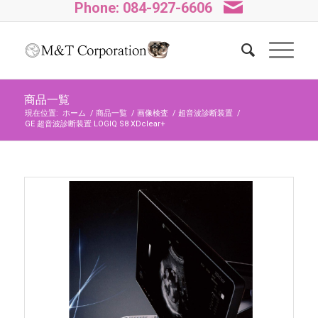
Phone: 084-927-6606
商品一覧
現在位置:
ホーム
/
商品一覧
/
画像検査
/
超音波診断装置
/
GE 超音波診断装置 LOGIQ S8 XDclear+