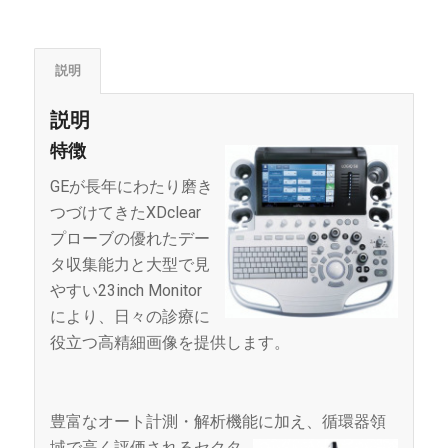
説明
説明
特徴
GEが長年にわたり磨き
つづけてきたXDclear
プローブの優れたデー
タ収集能力と大型で見
やすい23inch Monitor
により、日々の診療に
役立つ高精細画像を提供します。
豊富なオート計測・解析機能に加え、循環器領
域で高く評価される
セクタ