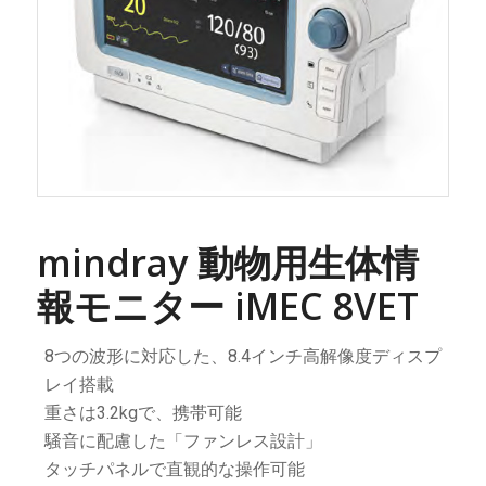
mindray 動物用生体情
報モニター iMEC 8VET
8つの波形に対応した、8.4インチ高解像度ディスプ
レイ搭載
重さは3.2kgで、携帯可能
騒音に配慮した「ファンレス設計」
タッチパネルで直観的な操作可能