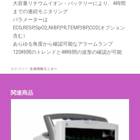
大容量リチウムイオン・バッテリーにより、4時間
までの連続モニタリング
パラメーターは
ECG,RESP,SpO2,NIBP,PR,TEMP,IBP,CO2(オプション
含む）
あらゆる角度から確認可能なアラームランプ
120時間のトレンドと48時間の波形の確認が可能
カテゴリー:
生体情報モニター
関連商品