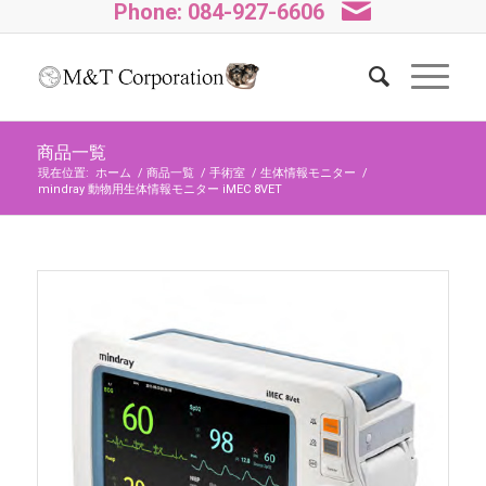
Phone: 084-927-6606
商品一覧
現在位置:
ホーム
/
商品一覧
/
手術室
/
生体情報モニター
/
mindray 動物用生体情報モニター iMEC 8VET